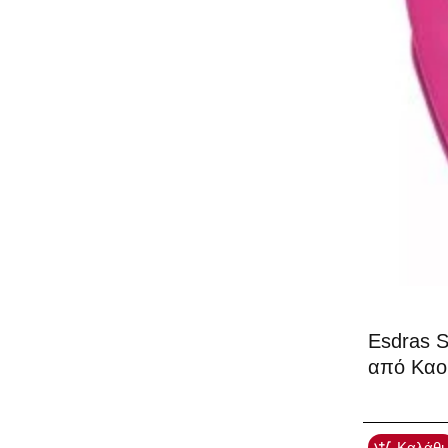
Esdras S
από Καο
Καλάθι