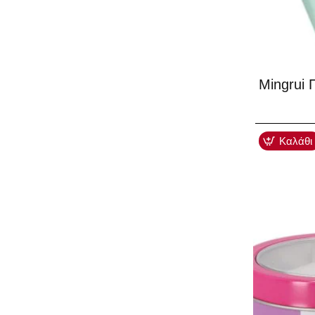
Mingrui 
Καλάθι