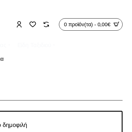
ΡΕΑΝ ΜΕΤΑΦΟΡΙΚΑ ΓΙΑ ΠΑΡΑΓΓΕΛΙΕΣ ΑΝΩ ΤΩΝ 50€
0 προϊόν(τα) - 0,00€
ίας
Είδη Ταξιδιού
ια
ο δημοφιλή