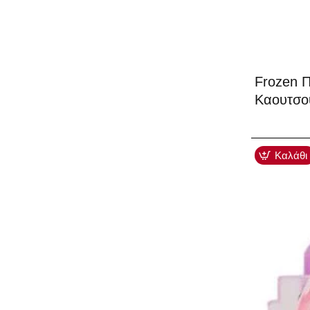
Frozen Π
Καουτσο
Καλάθι