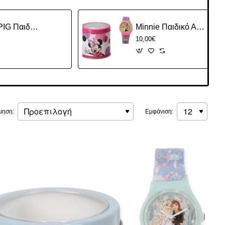
PEPPA PIG Παιδικό Αναλογικό Ρολόι με Λουράκι από Καουτσούκ/Πλαστικό Ροζ
Minnie Παιδικό Αναλογικό Ρολόι με Λουράκι απο Καουτσούκ/Πλαστικό
10,00€
μηση:
Εμφάνιση: