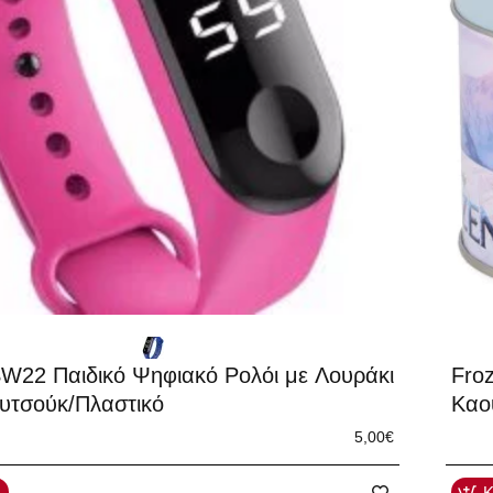
W22 Παιδικό Ψηφιακό Ρολόι με Λουράκι
Fro
υτσούκ/Πλαστικό
Καο
5,00€
Κ