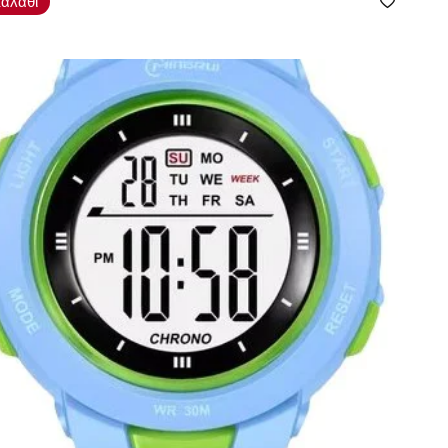
αλάθι