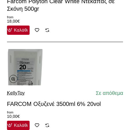
Farcom Polyton Clear White Ντεκαπάζ σε
Σκόνη 500gr
from
18,00€
Καλάθι
Σε απόθεμα
KellyToy
FARCOM Οξυζενέ 3500ml 6% 20vol
from
10,00€
Καλάθι