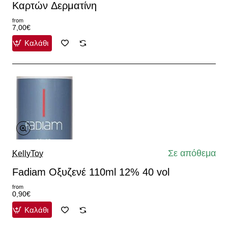
Καρτών Δερματίνη
from
7,00€
Καλάθι
Σε απόθεμα
KellyToy
Fadiam Οξυζενέ 110ml 12% 40 vol
from
0,90€
Καλάθι