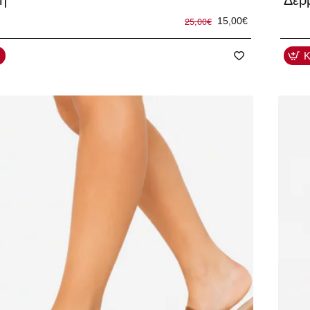
η
Δέρ
25,00€
15,00€
Κ