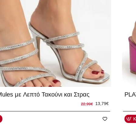
-40
les με Λεπτό Τακούνι και Στρας
PLA
22,99€
13,79€
Κ