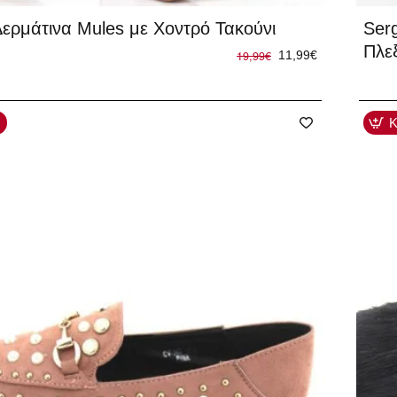
-40
ερμάτινα Mules με Χοντρό Τακούνι
Ser
Πλε
19,99€
11,99€
Κ