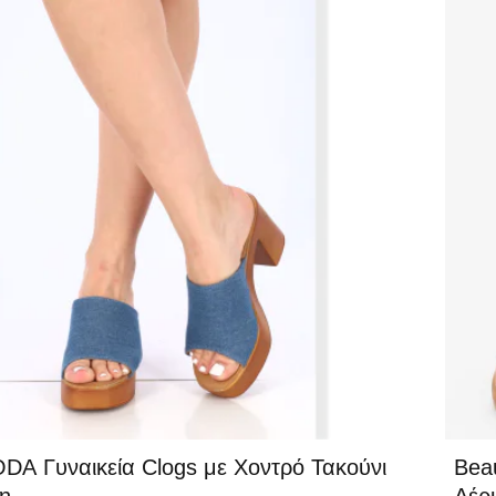
-40
A Γυναικεία Clogs με Χοντρό Τακούνι
Beau