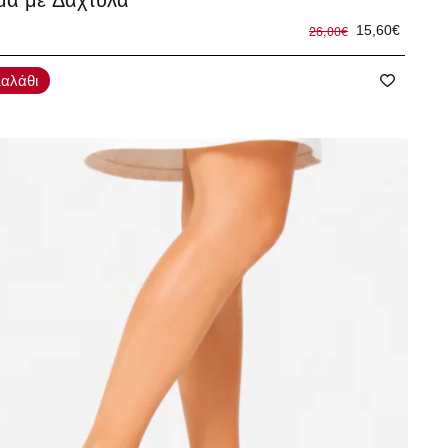
μα με Δάχτυλα
26,00€
15,60€
αλάθι