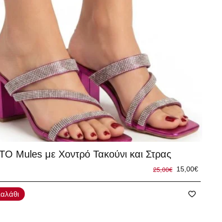
%
TO Mules με Χοντρό Τακούνι και Στρας
25,00€
15,00€
αλάθι