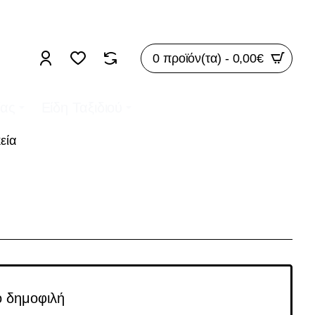
ΡΕΑΝ ΜΕΤΑΦΟΡΙΚΑ ΓΙΑ ΠΑΡΑΓΓΕΛΙΕΣ ΑΝΩ ΤΩΝ 50€
0 προϊόν(τα) - 0,00€
ίας
Είδη Ταξιδιού
εία
ο δημοφιλή