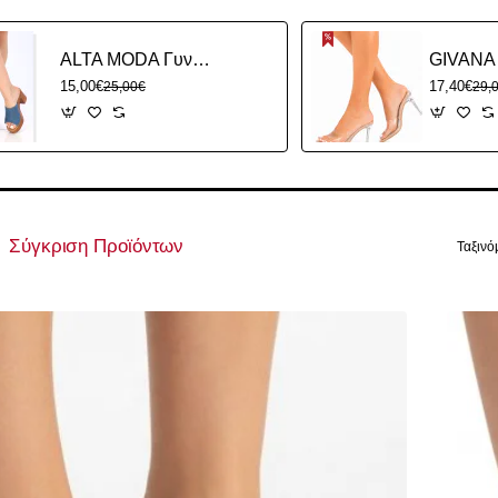
ALTA MODA Γυναικεία Clogs με Χοντρό Τακούνι Δερματίνη
15,00€
17,40€
25,00€
29,
Σύγκριση Προϊόντων
Ταξινό