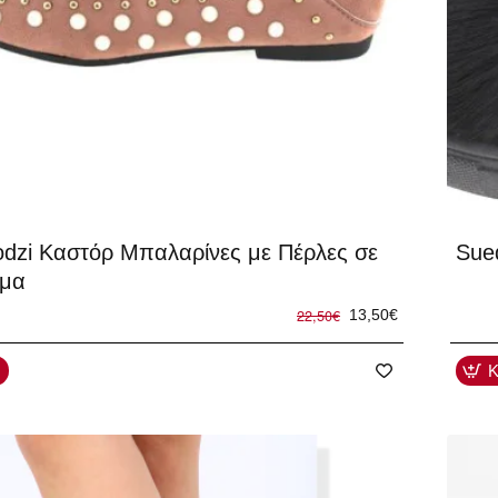
-50
odzi Καστόρ Μπαλαρίνες με Πέρλες σε
Sue
ώμα
22,50€
13,50€
Κ