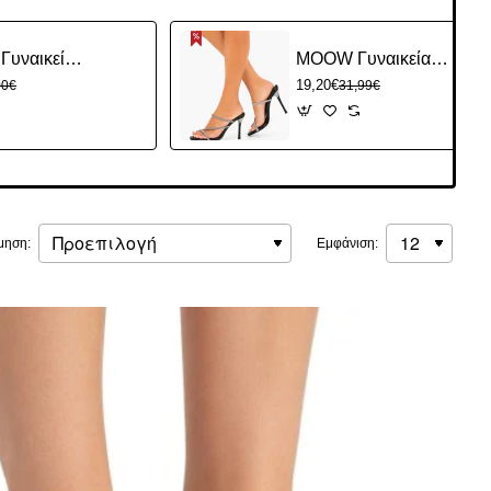
GIVANA Γυναικεία Mules Διαφανές με Λεπτό Τακούνι
MOOW Γυναικεία Mules με Λεπτό Τακούνι και Στρας
19,20€
00€
31,99€
μηση:
Εμφάνιση: