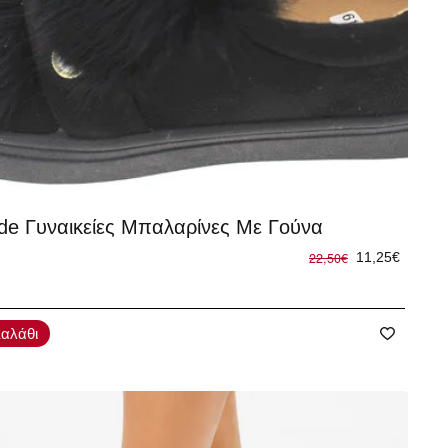
%
de Γυναικείες Μπαλαρίνες Με Γούνα
22,50€
11,25€
αλάθι