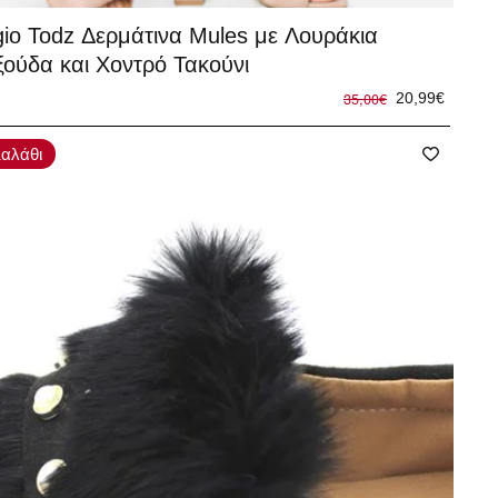
%
gio Todz Δερμάτινα Mules με Λουράκια
ξούδα και Χοντρό Τακούνι
35,00€
20,99€
αλάθι