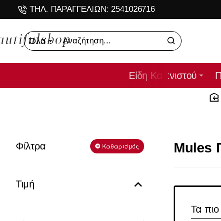
ΤΗΛ. ΠΑΡΑΓΓΕΛΙΩΝ: 2541026716
Όλα
Αναζήτηση...
Είδη Καπνιστού
Π
Mules 
Φίλτρα
Καθαρισμός
Τιμή
Τα πιο