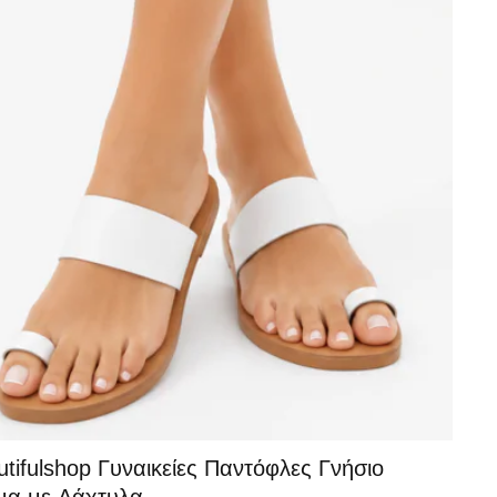
%
tifulshop Γυναικείες Παντόφλες Γνήσιο