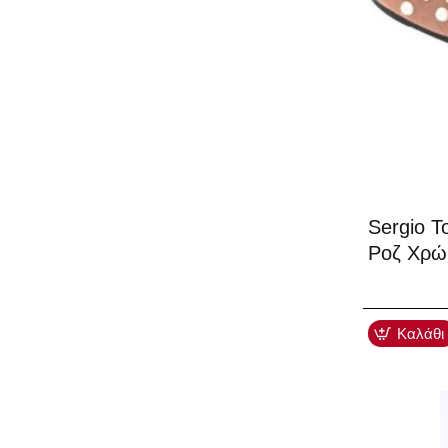
-40%
Sergio T
Ροζ Χρ
Καλάθι