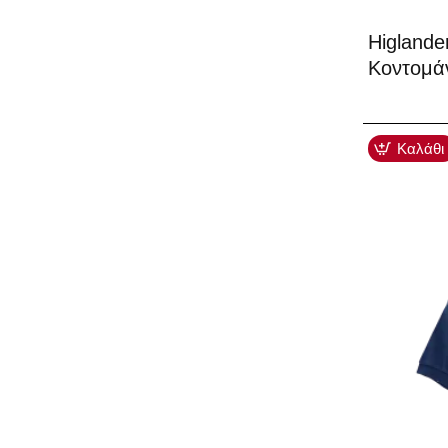
Higlande
Κοντομά
Καλάθι