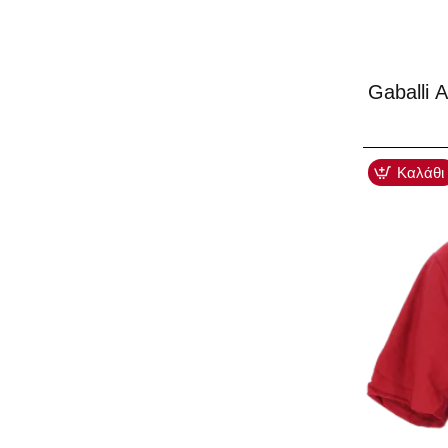
-40%
Gaballi 
Καλάθι