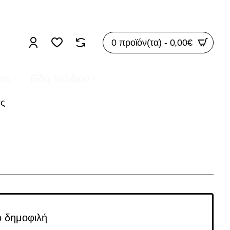
ΡΕΑΝ ΜΕΤΑΦΟΡΙΚΑ ΓΙΑ ΠΑΡΑΓΓΕΛΙΕΣ ΑΝΩ ΤΩΝ 50€
0 προϊόν(τα) - 0,00€
ίας
Είδη Ταξιδιού
ες
ο δημοφιλή