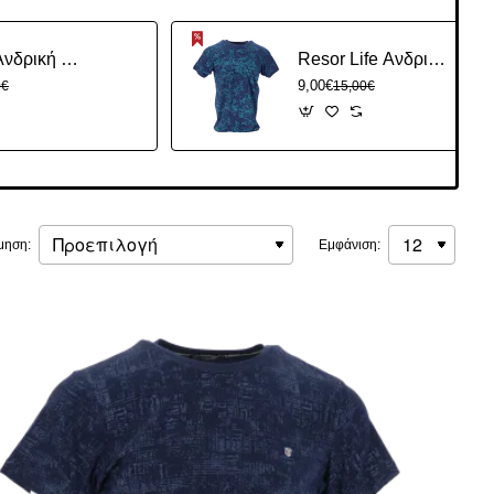
Gaballi Ανδρική Κοντομάνικη Μπολούζα
Resor Life Ανδρική Κοντόμανικη Μπλούζα
9,00€
0€
15,00€
μηση:
Εμφάνιση: