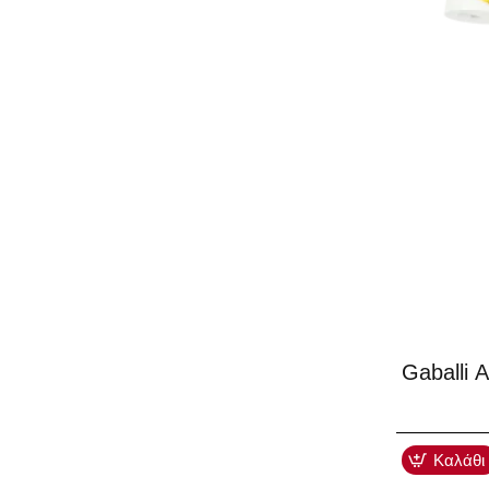
-40%
Gaballi 
Καλάθι